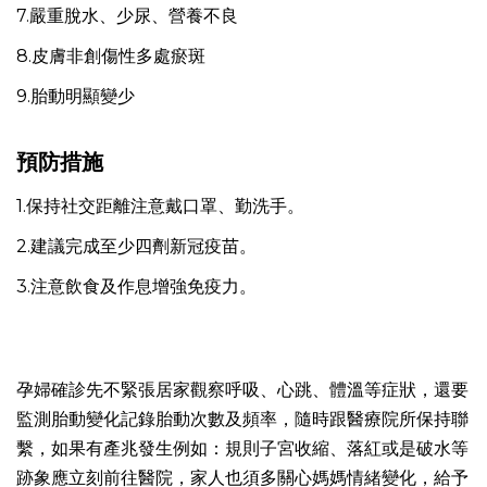
7.嚴重脫水、少尿、營養不良
8.皮膚非創傷性多處瘀斑
9.胎動明顯變少
預防措施
1.保持社交距離注意戴口罩、勤洗手。
2.建議完成至少四劑新冠疫苗。
3.注意飲食及作息增強免疫力。
孕婦確診先不緊張居家觀察呼吸、心跳、體溫等症狀，還要
監測胎動變化記錄胎動次數及頻率，隨時跟醫療院所保持聯
繫，如果有產兆發生例如：規則子宮收縮、落紅或是破水等
跡象應立刻前往醫院，家人也須多關心媽媽情緒變化，給予