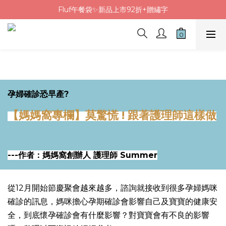
Fluf午餐袋✨新品上市92折+贈繡字
Fluf午餐袋✨新品上市92折+贈繡字
三色碗組上市🍚贈中英文姓名&【水果】雷雕
🦉韓國小眾包包品牌5折
Fluf午餐袋✨新品上市92折+贈繡字
孕婦確診恐早產?
【媽媽窩專欄】莫驚慌 ! 跟著護理師這樣做
---作者：媽媽窩創辦人 護理師 Summer
從12月開始節慶聚會越來越多，諮詢就接收到很多孕婦媽咪
確診的訊息，媽咪擔心孕期確診會影響自己及寶寶的健康安
全，到底懷孕確診會有什麼影響？對寶寶會有不良的影響