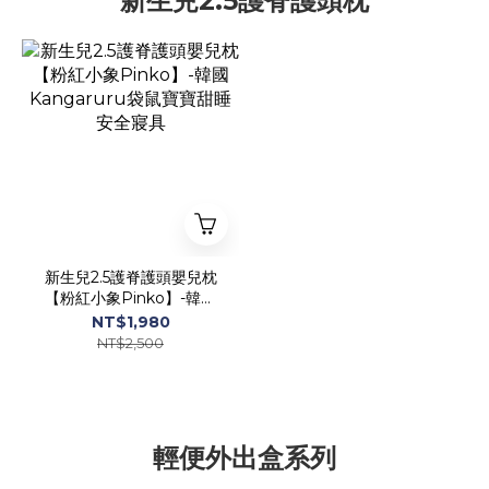
新生兒2.5護脊護頭枕
新生兒2.5護脊護頭嬰兒枕
【粉紅小象Pinko】-韓國
Kangaruru袋鼠寶寶甜睡
NT$1,980
安全寢具
NT$2,500
輕便外出盒系列