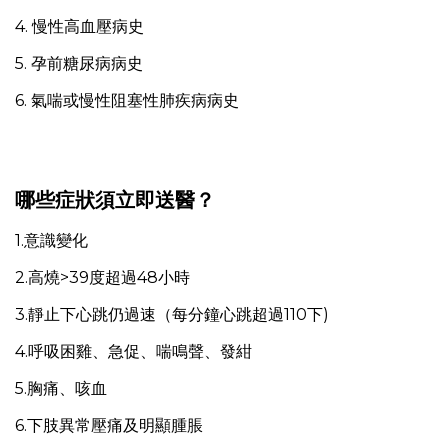
4. 慢性高血壓病史
5. 孕前糖尿病病史
6. 氣喘或慢性阻塞性肺疾病病史
哪些症狀須立即送醫？
1.意識變化
2.高燒>39度超過48小時
3.靜止下心跳仍過速（每分鐘心跳超過110下)
4.呼吸困雞、急促、喘鳴聲、發紺
5.胸痛、咳血
6.下肢異常壓痛及明顯腫脹