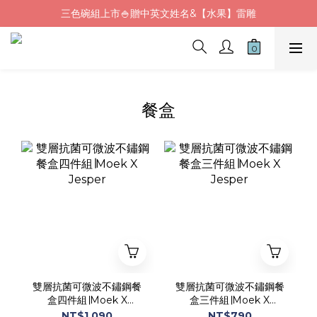
三色碗組上市🍚贈中英文姓名&【水果】雷雕
Fluf午餐袋✨新品上市92折+贈繡字
🦉韓國小眾包包品牌5折
Fluf午餐袋✨新品上市92折+贈繡字
餐盒
雙層抗菌可微波不鏽鋼餐
雙層抗菌可微波不鏽鋼餐
盒四件組∣Moek X
盒三件組∣Moek X
Jesper
Jesper
NT$1,090
NT$790