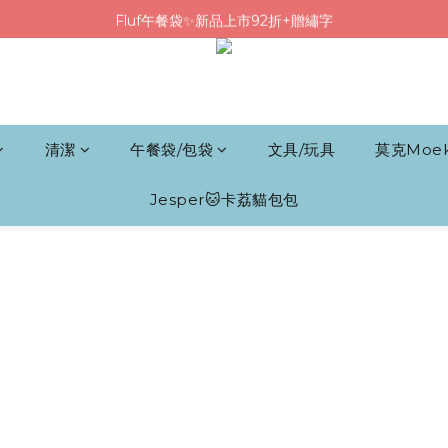
Fluf午餐袋✨新品上市92折+贈繡字
Fluf午餐袋✨新品上市92折+贈繡字
三色碗組上市🍚贈中英文姓名&【水果】雷雕
🦉韓國小眾包包品牌5折
Fluf午餐袋✨新品上市92折+贈繡字
清潔
午餐袋/包袋
文具/玩具
莫克Moe
Jesper🐱卡荔貓包包