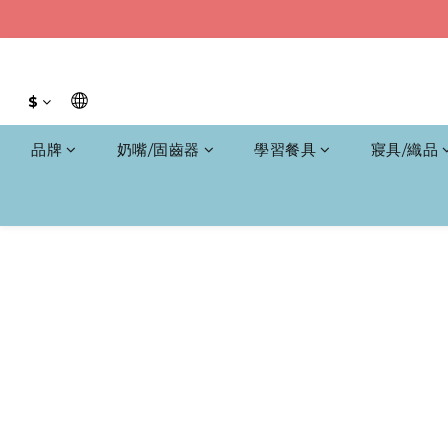
$
品牌
奶嘴/固齒器
學習餐具
寢具/織品