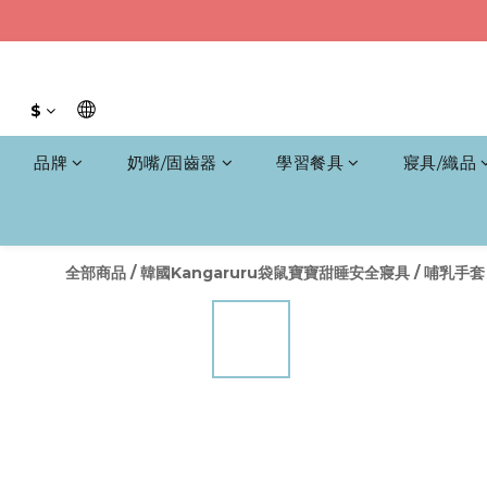
$
品牌
奶嘴/固齒器
學習餐具
寢具/織品
全部商品
/
韓國Kangaruru袋鼠寶寶甜睡安全寢具
/
哺乳手套