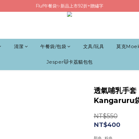
Fluf午餐袋✨新品上市92折+贈繡字
Fluf午餐袋✨新品上市92折+贈繡字
三色碗組上市🍚贈中英文姓名&【水果】雷雕
🦉韓國小眾包包品牌5折
Fluf午餐袋✨新品上市92折+贈繡字
清潔
午餐袋/包袋
文具/玩具
莫克Moe
Jesper🐱卡荔貓包包
透氣哺乳手套
Kangaru
NT$550
NT$400
顏色
: 粉色