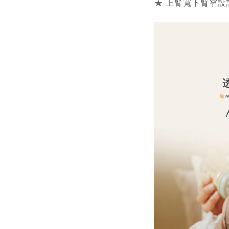
★ 上臂寬下臂窄