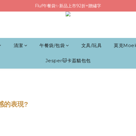
Fluf午餐袋✨新品上市92折+贈繡字
Fluf午餐袋✨新品上市92折+贈繡字
三色碗組上市🍚贈中英文姓名&【水果】雷雕
🦉韓國小眾包包品牌5折
Fluf午餐袋✨新品上市92折+贈繡字
清潔
午餐袋/包袋
文具/玩具
莫克Moe
Jesper🐱卡荔貓包包
感的表現?