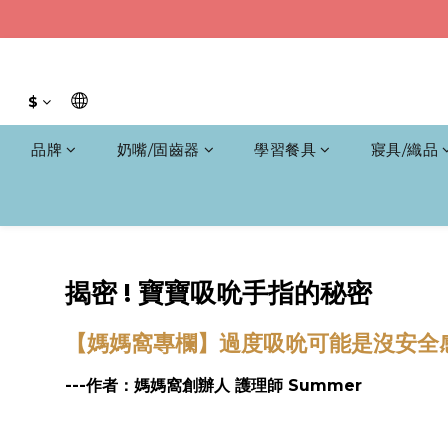
$
品牌
奶嘴/固齒器
學習餐具
寢具/織品
揭密 ! 寶寶
吸吮手指的秘密
【媽媽窩專欄】過度
吸吮可能是沒安全
---作者：媽媽窩創辦人 護理師 Summer