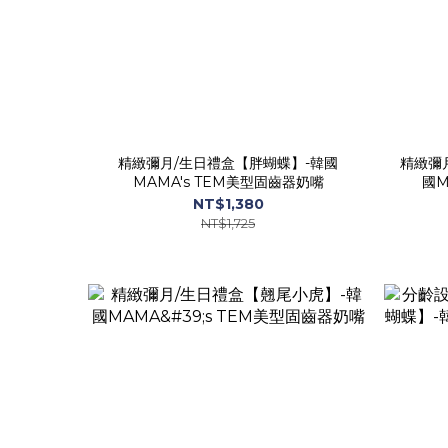
精緻彌月/生日禮盒【胖蝴蝶】-韓國
精緻彌
MAMA's TEM美型固齒器奶嘴
國M
NT$1,380
NT$1,725