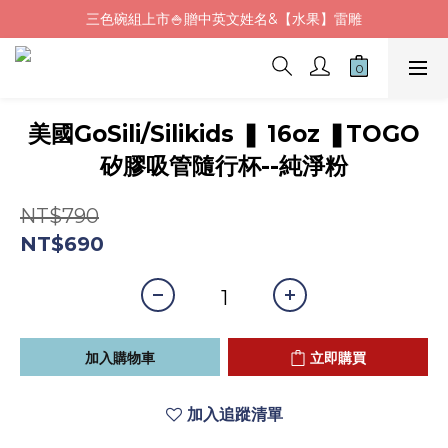
三色碗組上市🍚贈中英文姓名&【水果】雷雕
Fluf午餐袋✨新品上市92折+贈繡字
🦉韓國小眾包包品牌5折
Fluf午餐袋✨新品上市92折+贈繡字
美國GoSili/Silikids ❚ 16oz ❚TOGO
矽膠吸管隨行杯--純淨粉
NT$790
NT$690
加入購物車
立即購買
加入追蹤清單