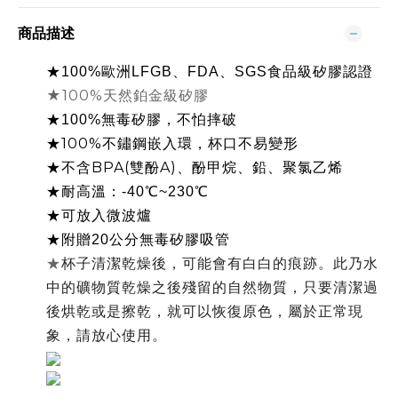
商品描述
★
100%歐洲LFGB、FDA、SGS食品級矽膠認證
★100%天然鉑金級矽膠
★
100%
無毒矽膠
，
不怕摔破
100%
★
不鏽鋼嵌入環，杯口不易變形
BPA(
A)
★不含
雙酚
、酚甲烷、鉛、聚氯乙烯
★耐高溫：-40℃~230℃
★可放入微波爐
★附贈20公分無毒矽膠吸管
★
杯子清潔乾燥後，可能會有白白的痕跡。
此乃水
中的礦物質乾燥之後殘留的自然物質，
只要清潔過
後烘乾或是擦乾，就可以恢復原色，屬於正常現
象，請放心使用。