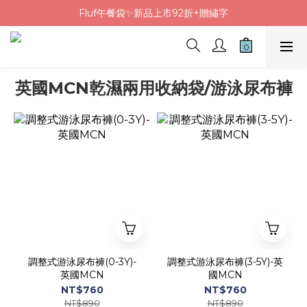
Fluf午餐袋✨新品上市92折+贈繡字
Fluf午餐袋✨新品上市92折+贈繡字
三色碗組上市🍚贈中英文姓名&【水果】雷雕
🦉韓國小眾包包品牌5折
英國MCN乾濕兩用收納袋/游泳尿布褲
Fluf午餐袋✨新品上市92折+贈繡字
調整式游泳尿布褲(0-3Y)-
調整式游泳尿布褲(3-5Y)-英
英國MCN
國MCN
NT$760
NT$760
NT$890
NT$890