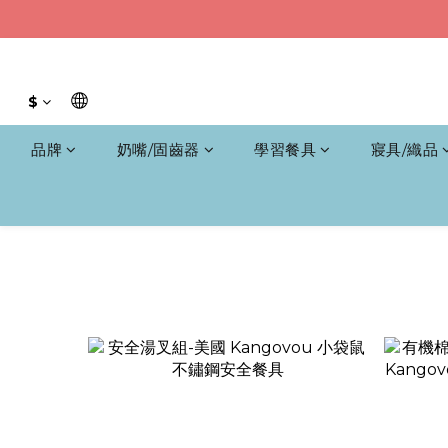
$
品牌
奶嘴/固齒器
學習餐具
寢具/織品