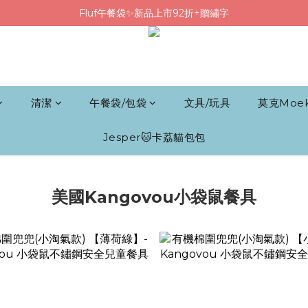
Fluf午餐袋✨新品上市92折+贈繡字
Fluf午餐袋✨新品上市92折+贈繡字
三色碗組上市🍚贈中英文姓名&【水果】雷雕
🦉韓國小眾包包品牌5折
Fluf午餐袋✨新品上市92折+贈繡字
清潔
午餐袋/包袋
文具/玩具
莫克Moe
Jesper🐱卡荔貓包包
美國Kangovou小袋鼠餐具