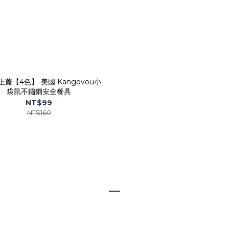
蓋【4色】-美國 Kangovou小
袋鼠不鏽鋼安全餐具
NT$99
NT$160
—