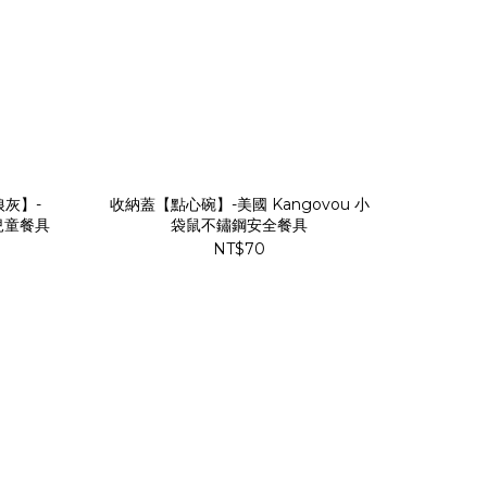
狼灰】-
收納蓋【點心碗】-美國 Kangovou 小
兒童餐具
袋鼠不鏽鋼安全餐具
NT$70