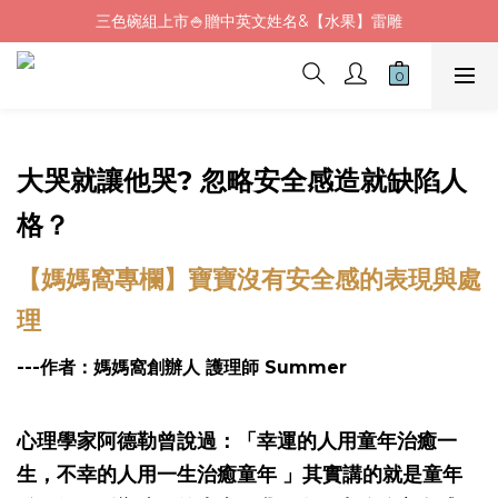
三色碗組上市🍚贈中英文姓名&【水果】雷雕
Fluf午餐袋✨新品上市92折+贈繡字
🦉韓國小眾包包品牌5折
Fluf午餐袋✨新品上市92折+贈繡字
大哭就讓他哭? 忽略安全感造就缺陷人
格？
【媽媽窩專欄】寶寶沒有安全感的表現與處
理
---作者：媽媽窩創辦人 護理師 Summer
心理學家阿德勒曾說過​​
：「幸運的人用童年治癒一
生，不幸的人用一生治癒童年 」其實講的就是童年