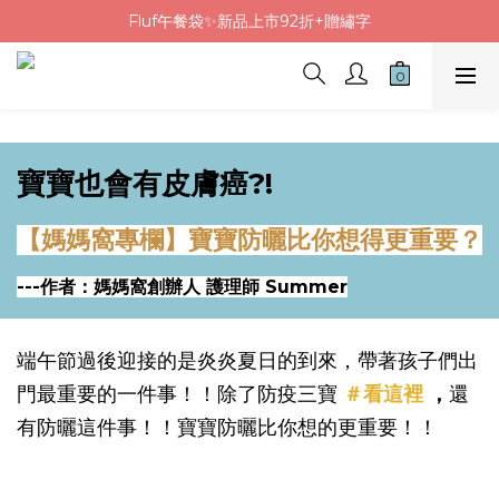
Fluf午餐袋✨新品上市92折+贈繡字
Fluf午餐袋✨新品上市92折+贈繡字
三色碗組上市🍚贈中英文姓名&【水果】雷雕
🦉韓國小眾包包品牌5折
Fluf午餐袋✨新品上市92折+贈繡字
寶寶也會有皮膚癌?!
【媽媽窩專欄】寶寶防曬比你想得更重要？
---作者：媽媽窩創辦人 護理師 Summer
端午節過後迎接的是炎炎夏日的到來，帶著孩子們出
門最重要的一件事！！除了防疫三寶
＃看這裡
，
還
有防曬這件事！！寶寶防曬比你想的更重要！！