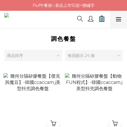
Fluf午餐袋✨新品上市92折+贈繡字
Fluf午餐袋✨新品上市92折+贈繡字
三色碗組上市🍚贈中英文姓名&【水果】雷雕
🦉韓國小眾包包品牌5折
Fluf午餐袋✨新品上市92折+贈繡字
調色餐盤
商品排序
每頁顯示 24 個