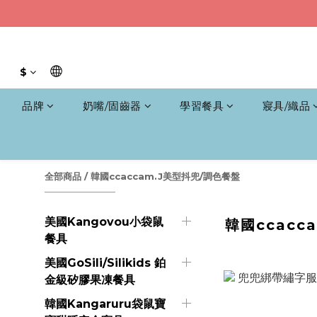
$
品牌
奶嘴/固齒器
學習餐具
寢具/織品
全部商品
/
韓國ccaccam.J美型抖兜/調色餐盤
美國Kangovou小袋鼠
韓國ccacc
餐具
美國GoSili/Silikids 鉑
金級矽膠果凍餐具
韓國Kangaruru袋鼠寶