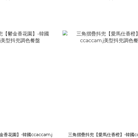
花園】-韓國ccaccam.j
三角摺疊抖兜【愛馬仕香橙】-韓國ccac