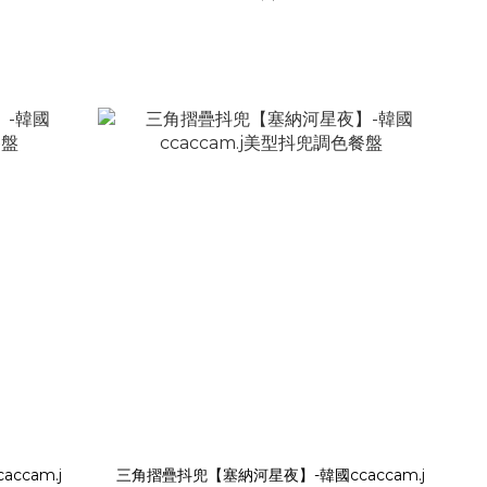
cam.j
三角摺疊抖兜【塞納河星夜】-韓國ccaccam.j