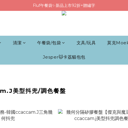
Fluf午餐袋✨新品上市92折+贈繡字
Fluf午餐袋✨新品上市92折+贈繡字
三色碗組上市🍚贈中英文姓名&【水果】雷雕
🦉韓國小眾包包品牌5折
Fluf午餐袋✨新品上市92折+贈繡字
清潔
午餐袋/包袋
文具/玩具
莫克Moe
Jesper🐱卡荔貓包包
am.J美型抖兜/調色餐盤