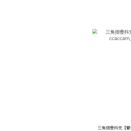
三角摺疊抖兜【鬱金香