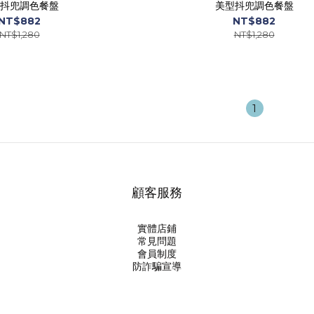
抖兜調色餐盤
美型抖兜調色餐盤
NT$882
NT$882
NT$1,280
NT$1,280
1
顧客服務
實體店鋪
常見問題
會員制度
防詐騙宣導