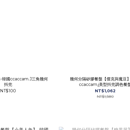
韓國ccaccam.J三角幾何
幾何分隔矽膠餐盤【傑克與魔豆】
抖兜
ccaccam.j美型抖兜調色餐
NT$100
NT$1,062
NT$1,580