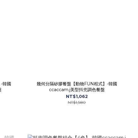
-韓國
幾何分隔矽膠餐盤【動物FUN程式】-韓國
盤
ccaccam.j美型抖兜調色餐盤
NT$1,062
NT$1,580