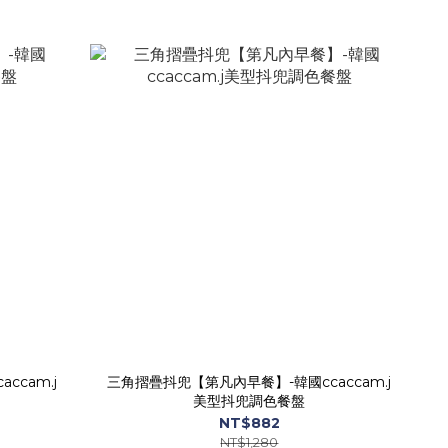
cam.j
三角摺疊抖兜【第凡內早餐】-韓國ccaccam.j
美型抖兜調色餐盤
NT$882
NT$1,280