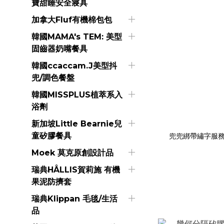
寶甜睡安全寢具
加拿大Fluf有機棉包包
韓國MAMA's TEM: 美型
固齒器奶嘴餐具
韓國ccaccam.J美型抖
兜/調色餐盤
韓國MISSPLUS植萃系入
浴劑
新加坡Little Bearnie兒
童矽膠餐具
兜兜綁帶繡字服務-
Moek 莫克原創設計品
瑞典HÅLLIS賀莉施 有機
果泥防擠套
瑞典Klippan 毛毯/生活
品