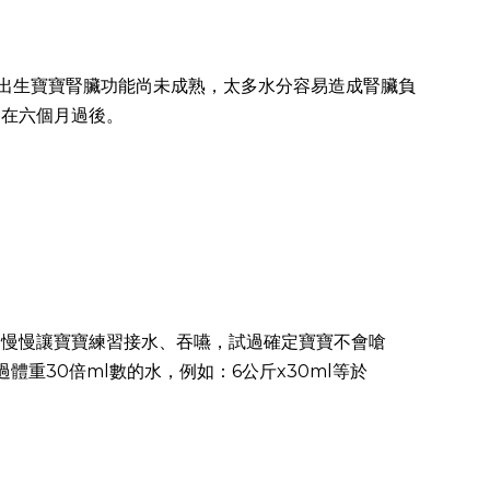
剛出生寶寶腎臟功能尚未成熟，太多水分容易造成腎臟負
是在六個月過後。
匙慢慢讓寶寶練習接水、吞嚥，試過確定寶寶不會嗆
體重30倍ml數的水，例如：6公斤x30ml等於