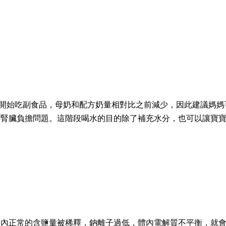
兒開始吃副食品，母奶和配方奶量相對比之前減少，因此建議媽
心腎臟負擔問題。這階段喝水的目的除了補充水分，也可以讓寶
體內正常的含鹽量被稀釋，鈉離子過低，體內電解質不平衡，就