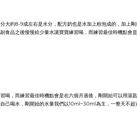
分大約8-9成左右是水分，配方奶也是水加上粉泡成的，加上
吃副食品之後慢慢給少量水讓寶寶練習喝，而練習最佳時機點會
練習喝，而練習最佳時機點會是在六個月過後，剛開始可以用湯
喝水，剛開始的水量我們以10ml~30ml為主，一整天不超過