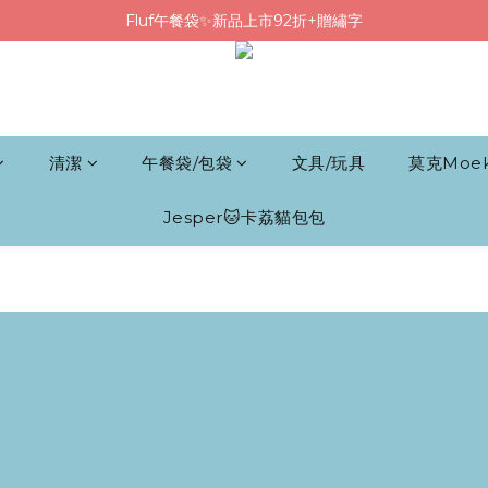
Fluf午餐袋✨新品上市92折+贈繡字
Fluf午餐袋✨新品上市92折+贈繡字
三色碗組上市🍚贈中英文姓名&【水果】雷雕
🦉韓國小眾包包品牌5折
Fluf午餐袋✨新品上市92折+贈繡字
清潔
午餐袋/包袋
文具/玩具
莫克Moe
Jesper🐱卡荔貓包包