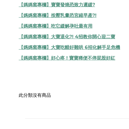
【媽媽窩專欄】寶寶發燒恐致力遲緩?
【媽媽窩專欄】按壓乳暈恐宮縮早產?!
【媽媽窩專欄】吃它緩解孕吐最有用
【媽媽窩專欄】大寶退化?! 4招教你開心迎二寶
【媽媽窩專欄】大寶吃醋好難哄 6招化解手足危機
【媽媽窩專欄】好心疼 ! 寶寶稀便不停屁股好紅
此分類沒有商品