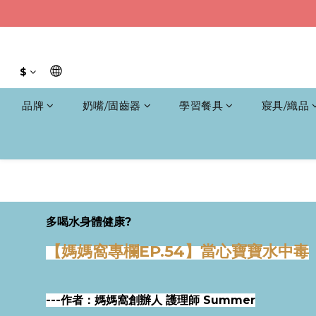
$
品牌
奶嘴/固齒器
學習餐具
寢具/織品
多喝水身體健康?
【媽媽窩專欄EP.54】當心寶寶水中毒
---作者：媽媽窩創辦人 護理師 Summer