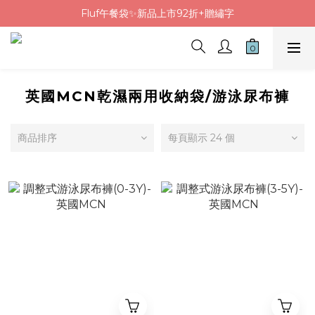
Fluf午餐袋✨新品上市92折+贈繡字
Fluf午餐袋✨新品上市92折+贈繡字
三色碗組上市🍚贈中英文姓名&【水果】雷雕
🦉韓國小眾包包品牌5折
Fluf午餐袋✨新品上市92折+贈繡字
英國MCN乾濕兩用收納袋/游泳尿布褲
商品排序
每頁顯示 24 個