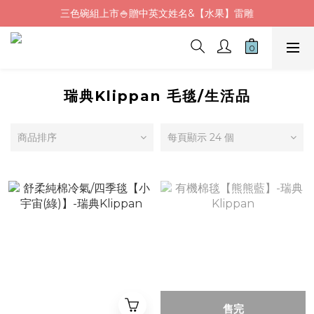
三色碗組上市🍚贈中英文姓名&【水果】雷雕
Fluf午餐袋✨新品上市92折+贈繡字
🦉韓國小眾包包品牌5折
Fluf午餐袋✨新品上市92折+贈繡字
瑞典Klippan 毛毯/生活品
商品排序
每頁顯示 24 個
售完