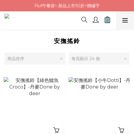
Fluf午餐袋✨新品上市92折+贈繡字
Fluf午餐袋✨新品上市92折+贈繡字
三色碗組上市🍚贈中英文姓名&【水果】雷雕
🦉韓國小眾包包品牌5折
Fluf午餐袋✨新品上市92折+贈繡字
安撫搖鈴
商品排序
每頁顯示 24 個