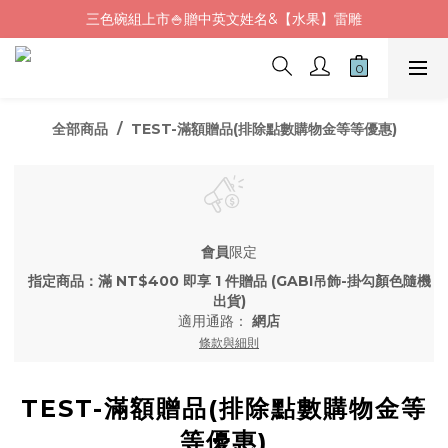
三色碗組上市🍚贈中英文姓名&【水果】雷雕
Fluf午餐袋✨新品上市92折+贈繡字
🦉韓國小眾包包品牌5折
Fluf午餐袋✨新品上市92折+贈繡字
全部商品
TEST-滿額贈品(排除點數購物金等等優惠)
會員
限定
指定商品：滿 NT$400 即享 1 件贈品 (GABI吊飾-掛勾顏色隨機
出貨)
適用通路：
網店
條款與細則
TEST-滿額贈品(排除點數購物金等
等優惠)