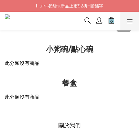
Fluf午餐袋✨新品上市92折+贈繡字
Fluf午餐袋✨新品上市92折+贈繡字
三色碗組上市🍚贈中英文姓名&【水果】雷雕
🦉韓國小眾包包品牌5折
Fluf午餐袋✨新品上市92折+贈繡字
小粥碗/點心碗
此分類沒有商品
餐盒
此分類沒有商品
關於我們