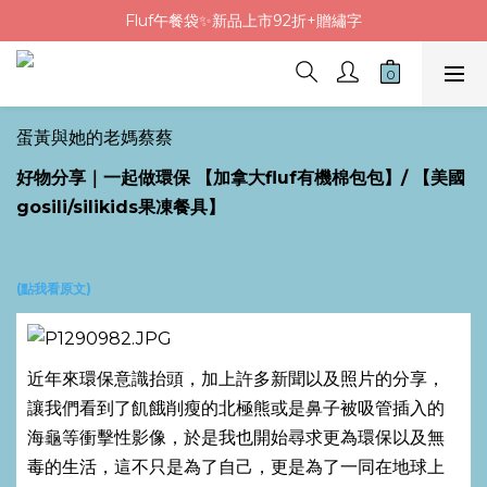
Fluf午餐袋✨新品上市92折+贈繡字
Fluf午餐袋✨新品上市92折+贈繡字
三色碗組上市🍚贈中英文姓名&【水果】雷雕
🦉韓國小眾包包品牌5折
蛋黃與她的老媽蔡蔡
Fluf午餐袋✨新品上市92折+贈繡字
好物分享｜一起做環保 【加拿大fluf有機棉包包】/ 【美國
gosili/silikids果凍餐具】
(點我看原文)
近年來環保意識抬頭，加上許多新聞以及照片的分享，
讓我們看到了飢餓削瘦的北極熊或是鼻子被吸管插入的
海龜等衝擊性影像，於是我也開始尋求更為環保以及無
毒的生活，這不只是為了自己，更是為了一同在地球上