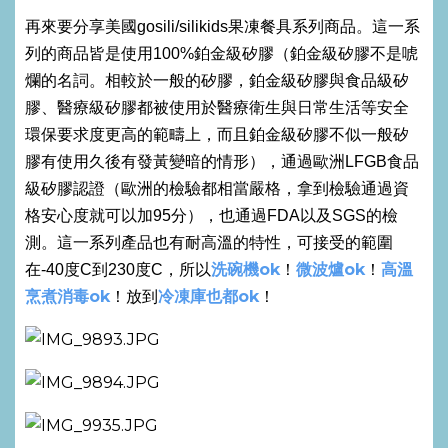
再來要分享美國gosili/silikids果凍餐具系列商品。這一系
列的商品皆是使用100%鉑金級矽膠（鉑金級矽膠不是唬
爛的名詞。相較於一般的矽膠，鉑金級矽膠與食品級矽
膠、醫療級矽膠都被使用於醫療衛生與日常生活等安全
環保要求度更高的範疇上，而且鉑金級矽膠不似一般矽
膠有使用久後有發黃變暗的情形），通過歐洲LFGB食品
級矽膠認證（歐洲的檢驗都相當嚴格，拿到檢驗通過資
格安心度就可以加95分），也通過FDA以及SGS的檢
測。這一系列產品也有耐高溫的特性，可接受的範圍
洗碗機ok
微波爐ok
高溫
在-40度C到230度C，所以
！
！
烹煮消毒ok
冷凍庫也都ok
！放到
！