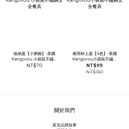
收納蓋【小粥碗】-美國
兩用杯上蓋【4色】-美國
Kangovou 小袋鼠不鏽鋼
Kangovou小袋鼠不鏽鋼
安全餐具
安全餐具
NT$70
NT$99
NT$160
關於我們
莫克品牌故事