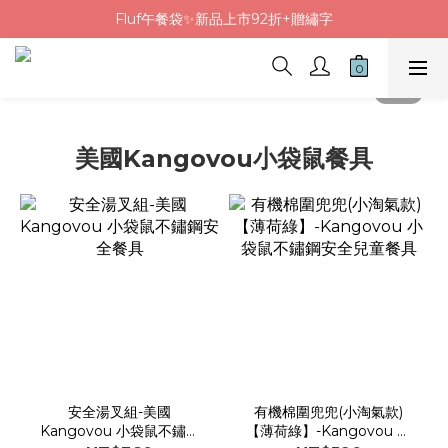
Fluf午餐袋✨新品上市92折+贈繡字
Fluf午餐袋✨新品上市92折+贈繡字
三色碗組上市🍚贈中英文姓名&【水果】雷雕
🦉韓國小眾包包品牌5折
Fluf午餐袋✨新品上市92折+贈繡字
美國Kangovou小袋鼠餐具
安全湯叉組-美國
有機棉圍兜兜(小淘氣款)
Kangovou 小袋鼠不鏽鋼
【薄荷綠】-Kangovou 小