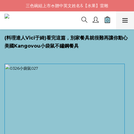
三色碗組上市🍚贈中英文姓名&【水果】雷雕
Fluf午餐袋✨新品上市92折+贈繡字
🦉韓國小眾包包品牌5折
Fluf午餐袋✨新品上市92折+贈繡字
(料理達人Vici于綺)看完這篇，別家餐具就很難再讓你動心
美國Kangovou小袋鼠不鏽鋼餐具