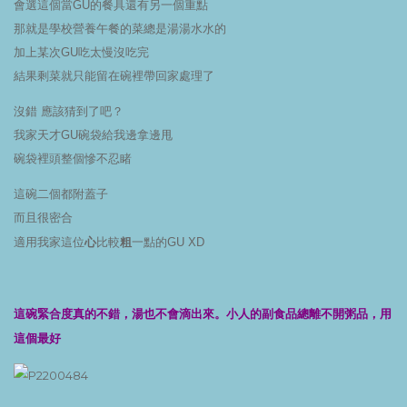
會選這個當GU的餐具還有另一個重點
那就是學校營養午餐的菜總是湯湯水水的
加上某次GU吃太慢沒吃完
結果剩菜就只能留在碗裡帶回家處理了
沒錯 應該猜到了吧？
我家天才GU碗袋給我邊拿邊甩
碗袋裡頭整個慘不忍睹
這碗二個都附蓋子
而且很密合
心
粗
適用我家這位
比較
一點的GU XD
這碗緊合度真的不錯，湯也不會滴出來。小人的副食品總離不開粥品，用
這個最好