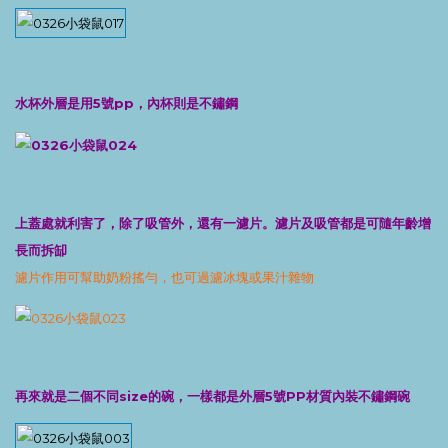
水杯外層是用5號pp，內杯則是不鏽鋼
上蓋處就利害了，除了吸管外，還有一濾片。濾片及吸管都是可隨年齡增
長而拆缷
濾片作用可幫助奶粉搖勻，也可過濾冰塊或果汁雜物
再來就是二個不同size的碗，一樣都是外層5號PP材質內裝不鏽鋼碗