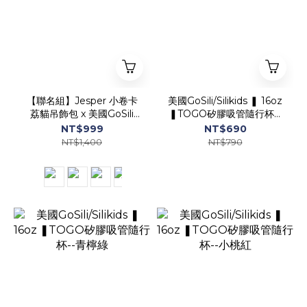
【聯名組】Jesper 小卷卡
美國GoSili/Silikids ❚ 16oz
荔貓吊飾包 x 美國GoSili
❚TOGO矽膠吸管隨行杯--
TOGO矽膠隨行杯
純淨粉
NT$999
NT$690
NT$1,400
NT$790