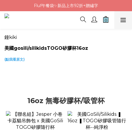
Fluf午餐袋✨新品上市92折+贈繡字
Fluf午餐袋✨新品上市92折+贈繡字
三色碗組上市🍚贈中英文姓名&【水果】雷雕
🦉韓國小眾包包品牌5折
鐘kiki
Fluf午餐袋✨新品上市92折+贈繡字
美國gosili/silikidsTOGO矽膠杯16oz
(點我看原文)
16oz 無毒矽膠杯/吸管杯