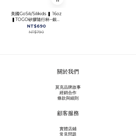
美國GoSili/Silikids ❚ 16oz
❚TOGO矽膠隨行杯--銀河
粉
NT$690
NT$790
關於我們
莫克品牌故事
經銷合作
條款與細則
顧客服務
實體店鋪
常見問題