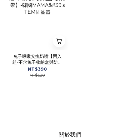
兔子啾啾安撫奶嘴【兩入
組-不含兔子收納盒與防落
帶】-韓國MAMA's TEM固
NT$390
齒器
NT$520
關於我們