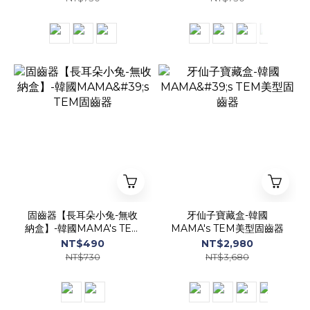
固齒器【長耳朵小兔-無收
牙仙子寶藏盒-韓國
納盒】-韓國MAMA's TEM
MAMA's TEM美型固齒器
固齒器
NT$490
NT$2,980
NT$730
NT$3,680