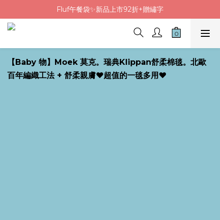
Fluf午餐袋✨新品上市92折+贈繡字
Fluf午餐袋✨新品上市92折+贈繡字
三色碗組上市🍚贈中英文姓名&【水果】雷雕
🦉韓國小眾包包品牌5折
【Baby 物】Moek 莫克。瑞典Klippan舒柔棉毯。北歐
Fluf午餐袋✨新品上市92折+贈繡字
百年編織工法 + 舒柔親膚❤超值的一毯多用❤