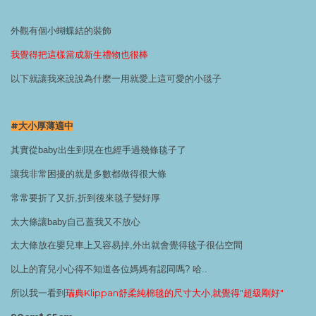
外觀有個小蝴蝶結的裝飾
我覺得把這樣當成新生禮物也很棒
以下就讓我來說說為什麼一用就愛上這可愛的小毯子
#大小厚薄適中
其實從baby出生到現在也經手過幾條毯子了
讓我非常困擾的就是多數都做得很大條
常常要折了又折,折到後來毯子變好厚
太大條讓baby自己蓋我又不放心
太大條放在嬰兒車上又容易掉,外出就會覺得毯子很佔空間
以上的育兒小心得不知道各位媽媽有認同嗎? 哈..
所以我一看到
瑞典Klippan舒柔純棉毯的尺寸大小,就覺得"超級剛好"