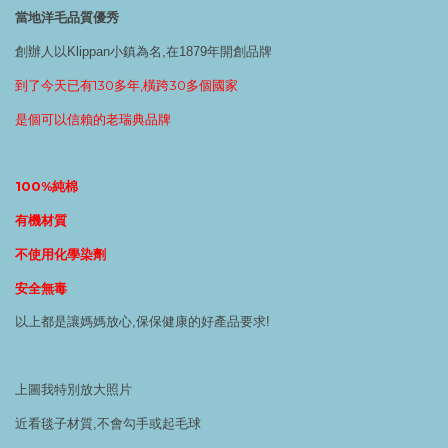
當地洋毛品質優秀
創辦人以Klippan小鎮為名,在1879年開創品牌
到了今天已有130多年,橫跨30多個國家
是個可以信賴的老瑞典品牌
100%純棉
有機材質
不使用化學染劑
安全無毒
以上都是讓媽媽放心,保保健康的好產品要求!
上圖我特別放大照片
近看毯子材質,不會勾手或起毛球