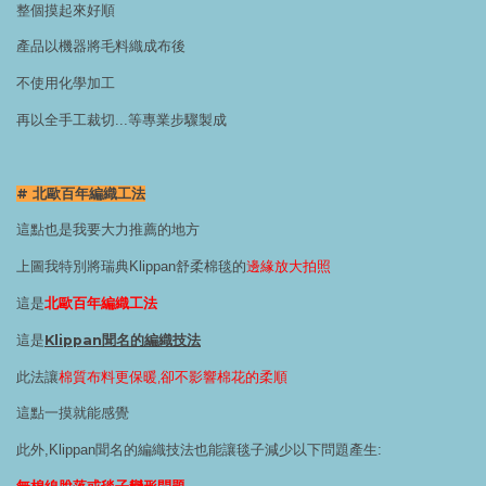
整個摸起來好順
產品以機器將毛料織成布後
不使用化學加工
再以全手工裁切...等專業步驟製成
# 北歐百年編織工法
這點也是我要大力推薦的地方
上圖我特別將瑞典Klippan舒柔棉毯的
邊緣放大拍照
這是
北歐百年編織工法
這是
Klippan聞名的編織技法
此法讓
棉質布料更保暖,卻不影響棉花的柔順
這點一摸就能感覺
此外,Klippan聞名的編織技法也能讓毯子減少以下問題產生: