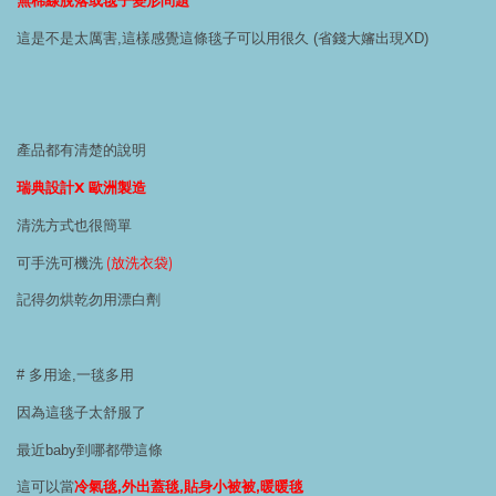
無棉線脫落或毯子變形問題
這是不是太厲害,這樣感覺這條毯子可以用很久 (省錢大嬸出現XD)
產品都有清楚的說明
瑞典設計X 歐洲製造
清洗方式也很簡單
可手洗可機洗
(放洗衣袋)
記得勿烘乾勿用漂白劑
# 多用途,一毯多用
因為這毯子太舒服了
最近baby到哪都帶這條
這可以當
冷氣毯,外出蓋毯,貼身小被被,暖暖毯