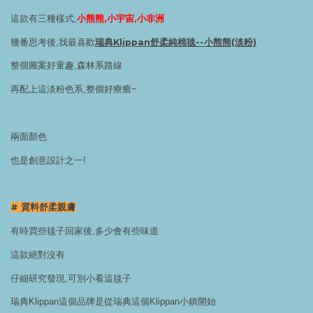
這款有三種樣式,
小熊熊,小宇宙,小非洲
幾番思考後,我最喜歡
瑞典Klippan舒柔純棉毯--小熊熊(淡粉)
整個圖案好童趣,森林系路線
再配上這淡粉色系,整個好療癒~
兩面顏色
也是創意設計之一!
# 質料舒柔親膚
有時買些毯子回家後,多少會有些味道
這款絕對沒有
仔細研究發現,可別小看這毯子
瑞典Klippan這個品牌是從瑞典這個Klippan小鎮開始