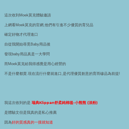
這次收到Moek莫克體驗邀請
上網看Moek莫克的官網,他們有引進不少優質的育兒品
確定好物才代理進口
自從我開始尋覓Baby用品後
發現baby用品真是一大學問
而Moek莫克給我得感覺是用心經營的
不是什麼都賣.現在流行什麼就進口,是代理優質創意的育而磣品為前提!
我這次收到的是
瑞典Klippan舒柔純棉毯-小熊熊 (淡粉)
是體驗文但是我真的是私心推薦
因為
好的質感真的一摸就知道