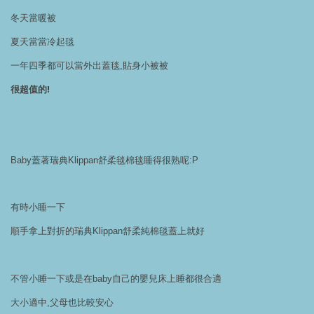
冬天當暖被
夏天當當冷起毯
一年四季都可以當外出蓋毯,貼身小被被
很超值的!
Baby蓋著瑞典Klippan舒柔毯棉毯睡得很熟呢:P
有時小睡一下
順手拿上對折的瑞典Klippan舒柔純棉毯蓋上就好
不管小睡一下或是在baby自己的嬰兒床上睡都很合適
大小適中,父母也比較安心