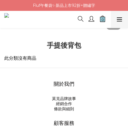
Fluf午餐袋✨新品上市92折+贈繡字
Fluf午餐袋✨新品上市92折+贈繡字
三色碗組上市🍚贈中英文姓名&【水果】雷雕
🦉韓國小眾包包品牌5折
Fluf午餐袋✨新品上市92折+贈繡字
手提後背包
此分類沒有商品
關於我們
莫克品牌故事
經銷合作
條款與細則
顧客服務