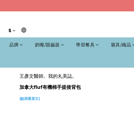
$
品牌
奶嘴/固齒器
學習餐具
寢具/織品
王彥文醫師。我的丸美誌。
加拿大fluf有機棉手提後背包
(點我看原文)