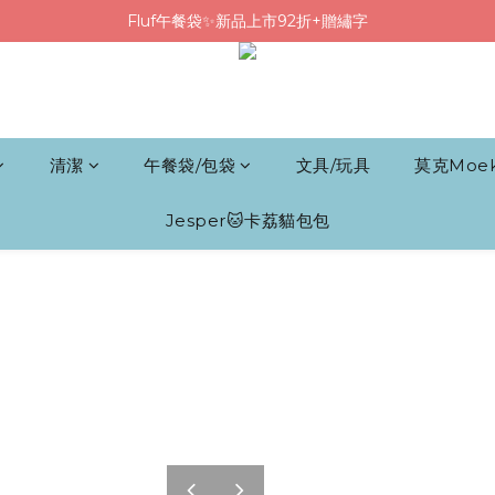
Fluf午餐袋✨新品上市92折+贈繡字
Fluf午餐袋✨新品上市92折+贈繡字
三色碗組上市🍚贈中英文姓名&【水果】雷雕
🦉韓國小眾包包品牌5折
Fluf午餐袋✨新品上市92折+贈繡字
清潔
午餐袋/包袋
文具/玩具
莫克Moe
Jesper🐱卡荔貓包包
pre
nex