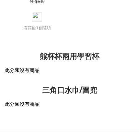
餐具
NT$810
看其他 1 個選項
熊杯杯兩用學習杯
此分類沒有商品
三角口水巾/圍兜
此分類沒有商品