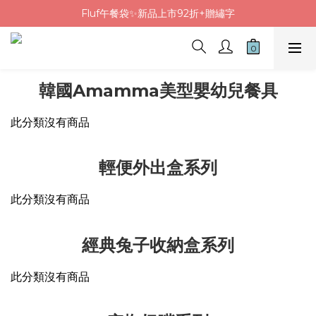
Fluf午餐袋✨新品上市92折+贈繡字
Fluf午餐袋✨新品上市92折+贈繡字
三色碗組上市🍚贈中英文姓名&【水果】雷雕
🦉韓國小眾包包品牌5折
韓國Amamma美型嬰幼兒餐具
Fluf午餐袋✨新品上市92折+贈繡字
此分類沒有商品
輕便外出盒系列
此分類沒有商品
經典兔子收納盒系列
此分類沒有商品