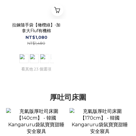
拉鍊隨手袋【橄欖綠】-加
拿大Fluf有機棉
NT$1,080
NT$1,480
看其他 23 個選項
厚吐司床圍