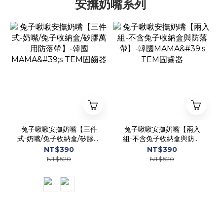
安撫奶嘴系列
兔子啾啾安撫奶嘴【三件
兔子啾啾安撫奶嘴【兩入
式-奶嘴/兔子收納盒/矽膠萬
組-不含兔子收納盒與防落
用防落帶】-韓國MAMA's
帶】-韓國MAMA's TEM固
NT$390
NT$390
TEM固齒器
齒器
NT$520
NT$520