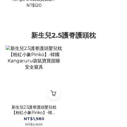
安全寢具
NT$520
新生兒2.5護脊護頭枕
新生兒2.5護脊護頭嬰兒枕
【粉紅小象Pinko】-韓國
Kangaruru袋鼠寶寶甜睡
NT$1,980
安全寢具
NT$2,500