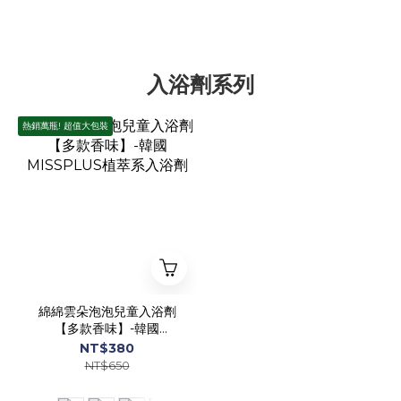
入浴劑系列
熱銷萬瓶! 超值大包裝
綿綿雲朵泡泡兒童入浴劑
【多款香味】-韓國
MISSPLUS植萃系入浴劑
NT$380
NT$650