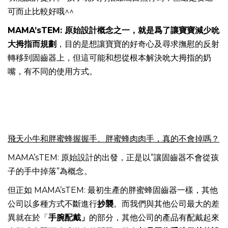
可而止比較好哦^^
MAMA’sTEM:
原始設計概念之一，就是爲了讓寶寶減少吮
大拇指而規劃
，目的是想讓寶寶的好奇心及尋求撫慰的反射
轉移到固齒器上，但這可能和想從根本解決吮大拇指的奶
嘴，有不同的使用方式。
飛天小牛和胖蜜蜂握握手、胖蜜蜂肉肉手，真的不會掉嗎？
MAMA’sTEM: 原始設計的出發，正是以”讓固齒器不會從孩
子的手中掉落”為概念。
但正如 MAMA’sTEM: 最初生產的胖蜜蜂固齒器一樣，其他
公司以多種方式不斷進行
抄襲
。而我們與其他公司最大的差
異就在於「
手腕配戴」
的部分，其他公司的產品有配戴起來