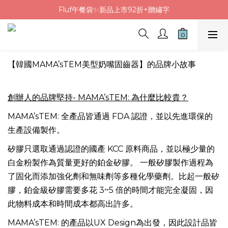
Fluf午餐袋✨新品上市92折+贈繡字
Fluf午餐袋✨新品上市92折+贈繡字
三色碗組上市🍚贈中英文姓名&【水果】雷雕
🦉韓國小眾包包品牌5折
【韓國MAMA’sTEM美型奶嘴固齒器】的品牌小故事
Fluf午餐袋✨新品上市92折+贈繡字
創辦人的品牌堅持- MAMA’sTEM: 為什麼比較貴？
MAMA’sTEM: 全產品皆通過 FDA 認證，並以先進環保的
生產設備製作。
矽膠只選取通過認證的國產 KCC 原料商品，並以極少量的
白金粉製作為質量更好的鉑金矽膠。 一般矽膠製作過程為
了固化而添加強化劑和無味劑等多種化學藥劑。比起一般矽
膠，鉑金級矽膠需要多花 3~5 倍的時間才能完全凝固，因
此物料成本和時間成本都高出許多。
MAMA’sTEM: 的產品以UX Design為出發，因此設計品皆