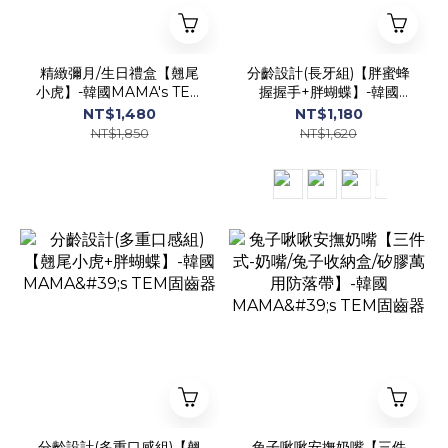
精緻彌月/生日禮盒【翹尾
分齡設計(長牙組)【胖蜜蜂
小虎】-韓國MAMA's TEM
握握手+胖蝴蝶】-韓國
美型固齒器奶嘴
MAMA's TEM固齒器
NT$1,480
NT$1,180
NT$1,850
NT$1,620
分齡設計(多重口感組)【翹
兔子啾啾安撫奶嘴【三件