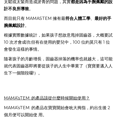
太鬆或太緊而造成淤青的問題，其實
都是因為手腕佩戴的設
計不良所導致
。
而目前只有 MAMASTEM 擁有最
符合人體工學
、
最好的手
腕佩戴設計
。
根據實際數據統計，如果孩子想故意甩掉固齒器，大概要試
10 次才會成功;但有在使用的嬰兒中，100 位約莫只有 1 位
會發生這樣的事情。
隨著孩子的月齡增長，固齒器掉落的機率也就越大，這可能
就代表固齒器即將要從孩子的人生中畢業了（寶寶要邁入人
生下一個階段囉!）。
MAMA’sTEM: 的產品該從什麼時候開始使用？
MAMA’sTEM: 的產品在寶寶開始會吮大拇指，約出生後 2
個月便可以開始使 用。