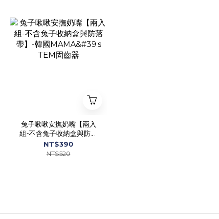
兔子啾啾安撫奶嘴【兩入
組-不含兔子收納盒與防落
帶】-韓國MAMA's TEM固
NT$390
齒器
NT$520