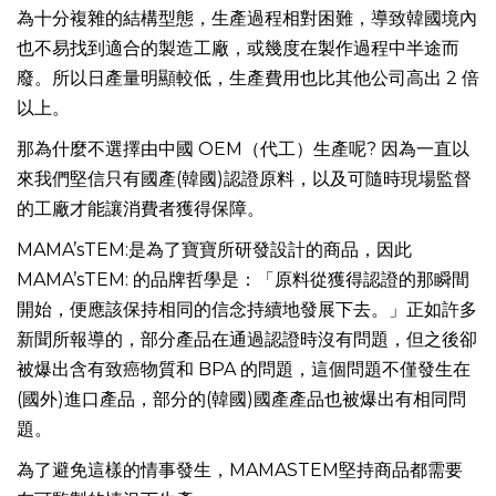
為十分複雜的結構型態，生產過程相對困難，導致韓國境內
也不易找到適合的製造工廠，或幾度在製作過程中半途而
廢。所以日產量明顯較低，生產費用也比其他公司高出 2 倍
以上。
那為什麼不選擇由中國 OEM（代工）生產呢? 因為一直以
來我們堅信只有國產(韓國)認證原料，以及可隨時現場監督
的工廠才能讓消費者獲得保障。
MAMA’sTEM:是為了寶寶所研發設計的商品，因此
MAMA’sTEM: 的品牌哲學是：「原料從獲得認證的那瞬間
開始，便應該保持相同的信念持續地發展下去。」正如許多
新聞所報導的，部分產品在通過認證時沒有問題，但之後卻
被爆出含有致癌物質和 BPA 的問題，這個問題不僅發生在
(國外)進口產品，部分的(韓國)國產產品也被爆出有相同問
題。
為了避免這樣的情事發生，MAMASTEM堅持商品都需要