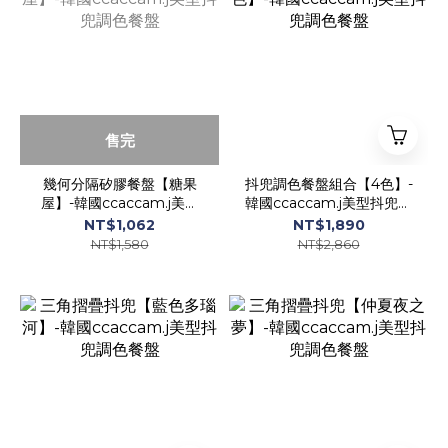
售完
幾何分隔矽膠餐盤【糖果
抖兜調色餐盤組合【4色】-
屋】-韓國ccaccam.j美型
韓國ccaccam.j美型抖兜調
抖兜調色餐盤
色餐盤
NT$1,062
NT$1,890
NT$1,580
NT$2,860