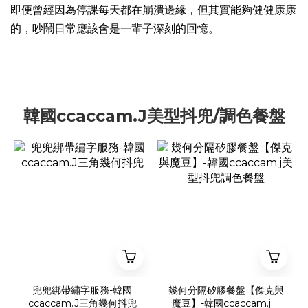
即便曾經因為停課每天都在崩潰邊緣，但其實能夠健健康康
的，吵鬧日常應該會是一輩子深刻的回憶。
韓國ccaccam.J美型抖兜/調色餐盤
兜兜綁帶繡字服務-韓國
幾何分隔矽膠餐盤【傑克與
ccaccam.J三角幾何抖兜
魔豆】-韓國ccaccam.j美