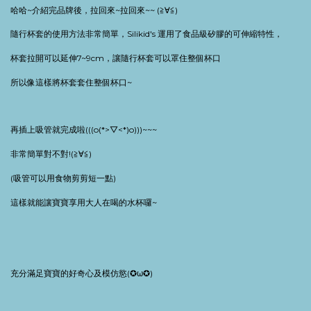
哈哈
~
介紹完品牌後，拉回來
~
拉回來
~~ (
≧
∀≦
)
ゞ
隨行杯套的使用方法非常簡單，
Silikid's
運用了食品級矽膠的可伸縮特性，
杯套拉開可以延伸
7~9cm
，讓隨行杯套可以罩住整個杯口
所以像這樣將杯套套住整個杯口
~
再插上吸管就完成啦
(((o(*>
▽
<*)o)))~~~
非常簡單對不對
!(
≧
∀≦
)
(
吸管可以用食物剪剪短一點
)
這樣就能讓寶寶享用大人在喝的水杯囉
~
充分滿足寶寶的好奇心及模仿慾
(
✪
ω
✪
)