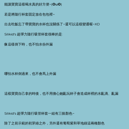
能讓寶寶這樣喝水真的好方便
~(
✪
ω
✪
)
若是將隨行杯套固定放在包包裡
~
出去吃飯忘了帶寶寶的水杯也沒關係了
~
還可以這樣變通喔
~XD
Silikid's
超彈力隨行吸管杯套很棒的是
:
像這樣倒下時，也不怕水份外漏
哪怕水杯倒過來，也不會馬上外漏
這樣寶寶自己拿的時後，也不用擔心她亂玩杯子會造成杯裡的水亂滴、亂漏
Silikid's
超彈力隨行吸管杯套一組有三個顏色
~
除了之前示範的初芽綠之外，另外還有葡萄紫和草地綠這兩種顏色