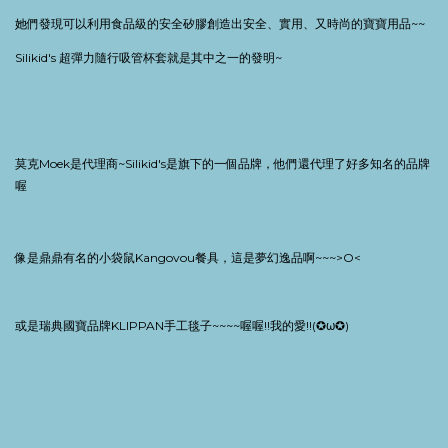
她們發現可以利用食品級的安全矽膠創造出安全、實用、又時尚的寶寶用品
~~
Silikid's
超彈力隨行吸管杯套就是其中之一的發明
~
莫克
Moek
是代理商
~Silikid's
是旗下的一個品牌，他們還代理了好多知名的品牌
喔
像是鼎鼎有名的小袋鼠
Kangovou
餐具，這是夢幻逸品啊
~~~>O<
或是瑞典國寶品牌
KLIPPAN
手工毯子
~~~~
喔喔
!!
我的愛
!!(
✪
ω
✪
)