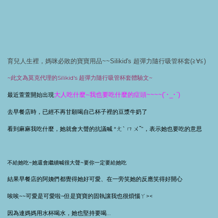
育兒人生裡，媽咪必敗的寶寶用品~~Silikid's 超彈力隨行吸管杯套(≧∀≦)
~
此文為莫克代理的
Silikid's
超彈力隨行吸管杯套體驗文
~
大人吃什麼
~
最近萱萱開始出現
~~~~(´
_
`)
我也要吃什麼的症頭
･
･
去早餐店時，已經不再甘願喝自己杯子裡的豆漿牛奶了
看到麻麻我吃什麼，她就會大聲的抗議喊
“
ˇ
”
，表示她也要吃的意思
ㄤ
ˋ
ㄇㄨ
不給她吃
~
她還會繼續喊很大聲
~
要你一定要給她吃
結果早餐店的阿姨們都覺得她好可愛、在一旁笑她的反應笑得好開心
唉唉
~~
可愛是可愛啦
~
但是寶寶的固執讓我也很煩惱ㄚ
><
因為連媽媽用水杯喝水，她也堅持要喝
...