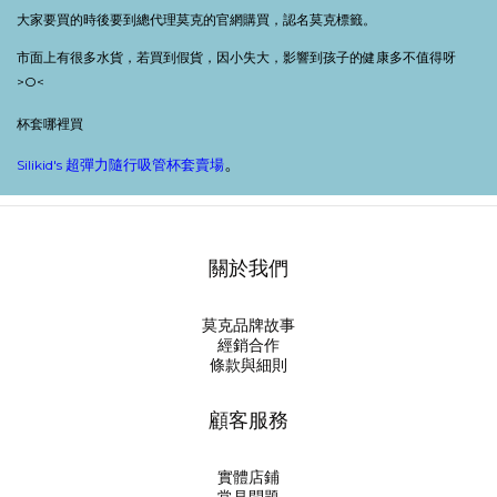
大家要買的時後要到總代理莫克的官網購買，認名莫克標籤。
市面上有很多水貨，若買到假貨，因小失大，影響到孩子的健康多不值得呀
>O<
杯套哪裡買
。
Silikid's
超彈力隨行吸管杯套賣場
關於我們
莫克品牌故事
經銷合作
條款與細則
顧客服務
實體店鋪
常見問題