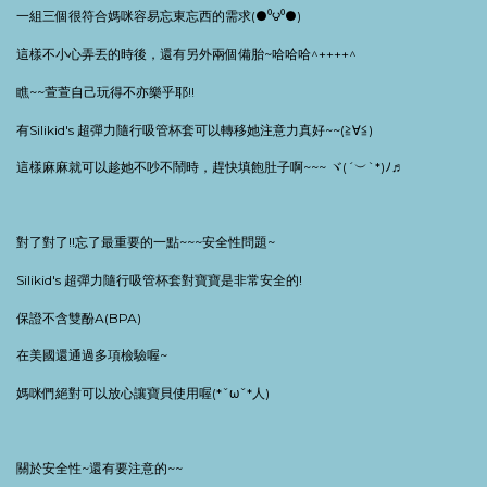
一組三個很符合媽咪容易忘東忘西的需求
(●
⁰
౪
⁰
●
)
這樣不小心弄丟的時後，還有另外兩個備胎
~
哈哈哈
^++++^
瞧
~~
萱萱自己玩得不亦樂乎耶
!!
有
Silikid's
超彈力隨行吸管杯套可以轉移她注意力真好
~~(
≧
∀≦
)
這樣麻麻就可以趁她不吵不鬧時，趕快填飽肚子啊
~~~
ヾ
(´
︶
`*)
ﾉ
♬
對了對了
!!
忘了最重要的一點
~~~
安全性問題
~
Silikid's
超彈力隨行吸管杯套對寶寶是非常安全的
!
保證不含雙酚
A(BPA)
在美國還通過多項檢驗喔
~
媽咪們絕對可以放心讓寶貝使用喔
(*ˇωˇ*
人
)
關於安全性
~
還有要注意的
~~