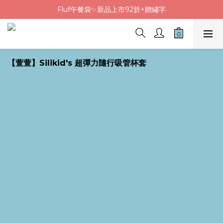
Fluf午餐袋✨新品上市92折+贈繡字
Fluf午餐袋✨新品上市92折+贈繡字
三色碗組上市🍚贈中英文姓名&【水果】雷雕
🦉韓國小眾包包品牌5折
【萱萱】Silikid's 超彈力隨行吸管杯套
Fluf午餐袋✨新品上市92折+贈繡字