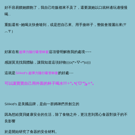
好不容易餵她餵飽了，我自己吃飯都來不及了，還要讓她以口就杯邊玩邊慢慢
喝
...
重點還有
~
她喝太快會嗆到，或是想自己來、用手搶杯子，整個會潑灑出來
(
〒
︿〒
)
好家在有
這項發明解救我的處境
~~~
超彈力隨行吸管杯套
感謝莫克找我體驗，讓我知道這項好物
(((o(*>
▽
<*)o)))
這就是
的好處
---
Silikid's
超彈力隨行吸管杯套
!!!
*
٩
(
ᗜ
*)
و
*
可以讓寶寶自己用外面的杯子喝水
✧
｡
ˊ
ˋ
✧
｡
Silikid's
是美國品牌，是由一群媽咪們所創立的
因為想給寶貝健康安全的生活，除了食物之外，更注意到黑心食器對孩子的不
良影響
於是開始研究了食器的安全材料。