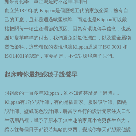
如果有化學、重金屬是對不起羊咩咩的
創立於1879年的 Klippan是個歷經五代的家族企業，擁有自
己的工廠，且都是通過歐盟標準，而這也是Klippan可以嚴
格把關每一項生產環節的原因。因為有環境傳承信念，也感
謝每隻羊咩咩的付出，我們避免以氯做漂白，以及重金屬物
質做染料…這些環保的表現也讓Klippan通過了ISO 9001 和
ISO14001的認證，重要的是，不愧對環境與羊兒們。
起床時你最想跟毯子說聲早
阿祖級的一百多年Klippan，卻不知道甚麼是『過時』。
Klippan有17位設計師，有的是插畫家、服裝設計師、陶瓷
設計師、壁紙花色設計師…將當季各行的設計元素注入日常
生活用品裡，賦予了原本了無生趣的家庭小物更多生命力，
讓以往每個日子都視若無睹的東西，變成你每天都想跟他說