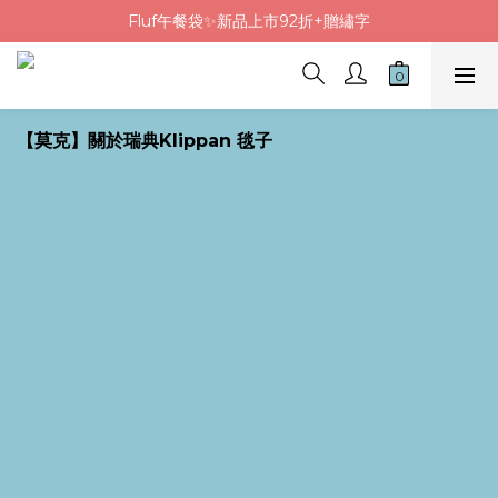
Fluf午餐袋✨新品上市92折+贈繡字
Fluf午餐袋✨新品上市92折+贈繡字
三色碗組上市🍚贈中英文姓名&【水果】雷雕
🦉韓國小眾包包品牌5折
【莫克】關於瑞典Klippan 毯子
Fluf午餐袋✨新品上市92折+贈繡字