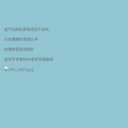
超可怕的紅蘿蔔泥也不染色
白色圈圈依舊很白淨
矽膠材質質感很好
甚至常常被Mimi拿來當固齒器