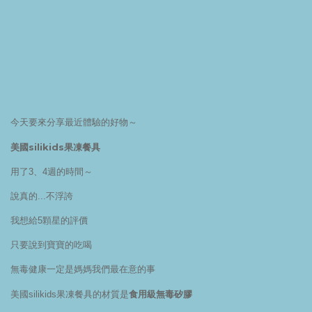
今天要來分享最近體驗的好物～
美國silikids果凍餐具
用了3、4週的時間～
說真的...不浮誇
我想給5顆星的評價
只要說到寶寶的吃喝
無毒健康一定是媽媽我們最在意的事
食用級無毒矽膠
美國silikids果凍餐具的材質是