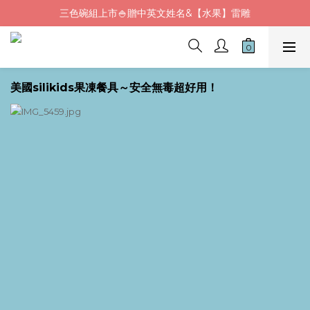
三色碗組上市🍚贈中英文姓名&【水果】雷雕
Fluf午餐袋✨新品上市92折+贈繡字
🦉韓國小眾包包品牌5折
Fluf午餐袋✨新品上市92折+贈繡字
美國silikids果凍餐具～安全無毒超好用！