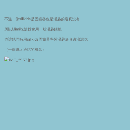
不過...像silikids是固齒器也是湯匙的還真沒有
所以Mimi吃飯我會用一般湯匙餵牠
也讓她同時用silikids固齒器學習湯匙邊咬邊沾泥吃
（一個邊玩邊吃的概念）