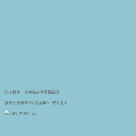
外出我也一定會隨身帶著固齒器
讓最近牙齦有小白點的Mimi咬&抓握