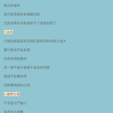
無法快速乾
就可能需要好多條圍兜啦
尤其如果出外旅遊乾不了就真的囧了
3.染色
只能說綠葉蔬菜泥或紅蘿蔔泥的色素太強大
醬汁類也不妨多讓
目前使用的圍兜
用一陣子後大都逃不過染色問題
雖然不影響使用
但影響媽媽的心情
4.攜帶方便
不管是出門旅行
或是外出用餐