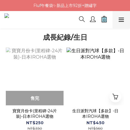
Fluf午餐袋✨新品上市92折+贈繡字
Fluf午餐袋✨新品上市92折+贈繡字
三色碗組上市🍚贈中英文姓名&【水果】雷雕
🦉韓國小眾包包品牌5折
成長紀錄/生日
Fluf午餐袋✨新品上市92折+贈繡字
售完
寶寶月份卡(里程碑-24片
生日派對汽球【多款】-日
裝)-日本IROHA選物
本IROHA選物
NT$250
NT$450
NT$350
NT$560