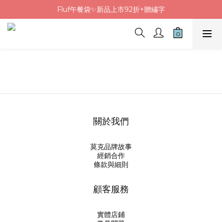
Fluf午餐袋✨新品上市92折+贈繡字
Fluf午餐袋✨新品上市92折+贈繡字
三色碗組上市🍚贈中英文姓名&【水果】雷雕
🦉韓國小眾包包品牌5折
Fluf午餐袋✨新品上市92折+贈繡字
關於我們
莫克品牌故事
經銷合作
條款與細則
顧客服務
實體店鋪