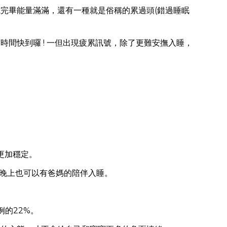
完畢能量滿滿，還有一種就是俗稱的累過頭(錯過睡眠
間快到囉 ! 一但出現疲累訊號，除了更難安撫入睡，
更加穩定。
晚上也可以有爸媽的陪伴入睡。
例的22%。