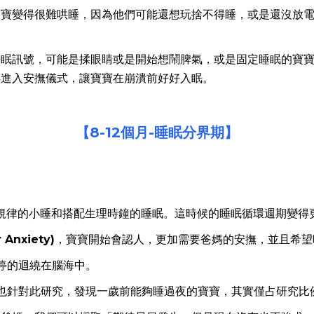
寶變得很難哄睡，因為他們可能還想玩捨不得睡，或是還沒放電
眠訊號，可能是揉眼睛或是開始想鬧脾氣，或是固定睡眠的寶寶時
早進入安撫儀式，讓寶寶在崩潰前好好入眠。
【8-12
個月-
睡眠分界期】
以有規律的小睡和搭配生理時鐘的睡眠。這時候的睡眠循環週期變得
Anxiety)
，寶寶開始會認人，更加需要爸媽的安撫，並且希望
停的迴繞在腦海中。
兒科醫生也針對此研究，發現一歲前能夠睡過夜的寶寶，其實僅占研究比