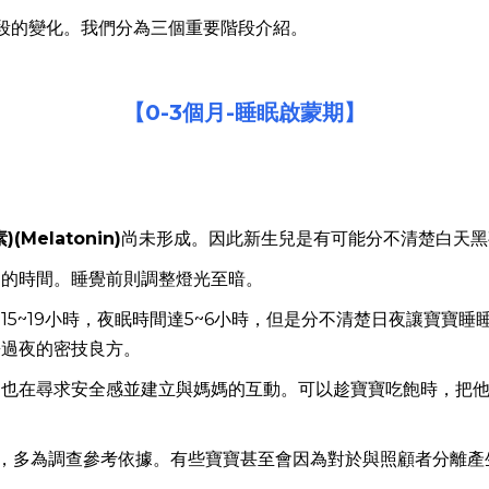
段的變化。我們分為三個重要階段介紹。
【0-3
個月-
睡眠啟蒙期】
(Melatonin)
尚未形成。因此新生兒是有可能分不清楚白天黑
動的時間。睡覺前則調整燈光至暗。
5~19小時，夜眠時間達5~6小時，但是分不清楚日夜讓寶寶
睡過夜的密技良方。
，也在尋求安全感並建立與媽媽的互動。可以趁寶寶吃飽時，把
眠，多為調查參考依據。有些寶寶甚至會因為對於與照顧者分離