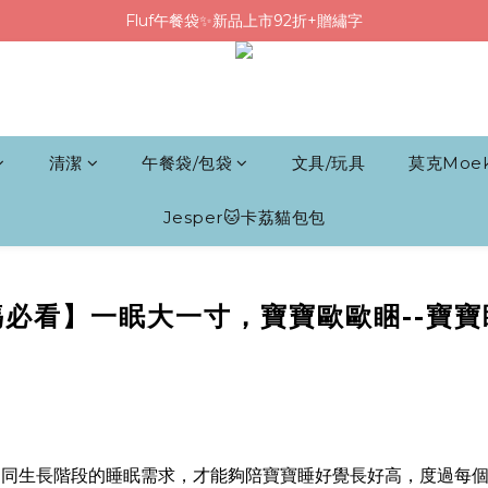
Fluf午餐袋✨新品上市92折+贈繡字
Fluf午餐袋✨新品上市92折+贈繡字
三色碗組上市🍚贈中英文姓名&【水果】雷雕
🦉韓國小眾包包品牌5折
Fluf午餐袋✨新品上市92折+贈繡字
清潔
午餐袋/包袋
文具/玩具
莫克Moe
Jesper🐱卡荔貓包包
必看】一眠大一寸，寶寶歐歐睏--寶
不同生長階段的睡眠需求，才能夠陪寶寶睡好覺長好高，度過每