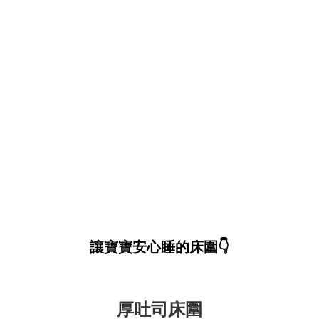
讓寶寶安心睡的床圍👇
厚吐司床圍