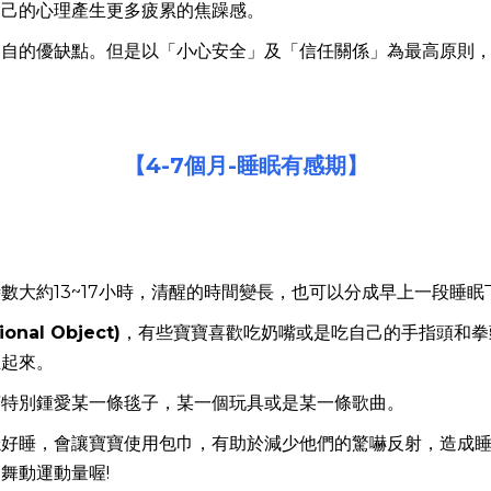
自己的心理產生更多疲累的焦躁感。
各自的優缺點。但是以「小心安全」及「信任關係」為最高原則
【4-7
個月-
睡眠有感期】
數大約13~17小時，清醒的時間變長，也可以分成早上一段睡
onal Object)
，有些寶寶喜歡吃奶嘴或是吃自己的手指頭和拳
立起來。
寶特別鍾愛某一條毯子，某一個玩具或是某一條歌曲。
穩好睡，會讓寶寶使用包巾，有助於減少他們的驚嚇反射，造成
舞動運動量喔!