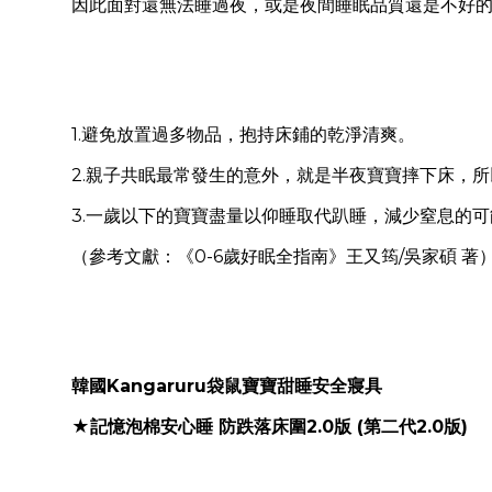
因此面對還無法睡過夜，或是夜間睡眠品質還是不好
1.避免放置過多物品，抱持床鋪的乾淨清爽。
2.親子共眠最常發生的意外，就是半夜寶寶摔下床，
3.一歲以下的寶寶盡量以仰睡取代趴睡，減少窒息的可
（參考文獻：《0-6歲好眠全指南》王又筠/吳家碩 著
韓國Kangaruru袋鼠寶寶甜睡安全寢具
★記憶泡棉安心睡 防跌落床圍2.0版 (第二代2.0版)