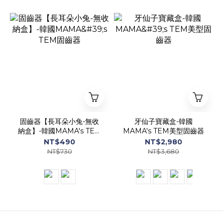
固齒器【長耳朵小兔-無收
牙仙子寶藏盒-韓國
納盒】-韓國MAMA's TEM
MAMA's TEM美型固齒器
固齒器
NT$490
NT$2,980
NT$730
NT$3,680