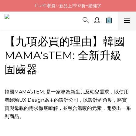
Fluf午餐袋✨新品上市92折+贈繡字
Fluf午餐袋✨新品上市92折+贈繡字
三色碗組上市🍚贈中英文姓名&【水果】雷雕
🦉韓國小眾包包品牌5折
【九項必買的理由】韓國
Fluf午餐袋✨新品上市92折+贈繡字
MAMA'sTEM: 全新升級
固齒器
韓國MAMA’sTEM: 是一家專為新生兒及幼兒需求，以使用
者經驗UX Design為主的設計公司，以設計的角度，將寶
寶與母親的需求徹底瞭解，並融合溫暖的元素，開發出一系
列商品。