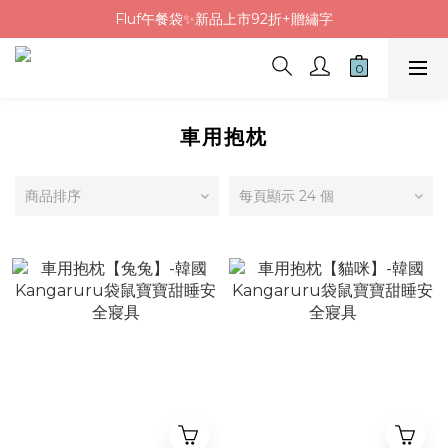
Fluf午餐袋✨新品上市92折+贈繡字
Fluf午餐袋✨新品上市92折+贈繡字
三色碗組上市🍚贈中英文姓名&【水果】雷雕
🦉韓國小眾包包品牌5折
Fluf午餐袋✨新品上市92折+贈繡字
車用抱枕
商品排序
每頁顯示 24 個