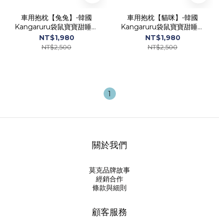
車用抱枕【兔兔】-韓國
車用抱枕【貓咪】-韓國
Kangaruru袋鼠寶寶甜睡安
Kangaruru袋鼠寶寶甜睡安
全寢具
全寢具
NT$1,980
NT$1,980
NT$2,500
NT$2,500
1
關於我們
莫克品牌故事
經銷合作
條款與細則
顧客服務