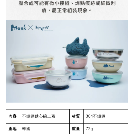
內容
不鏽鋼點心碗上蓋
材質
304
不鏽鋼
產地
韓國
重量
72g