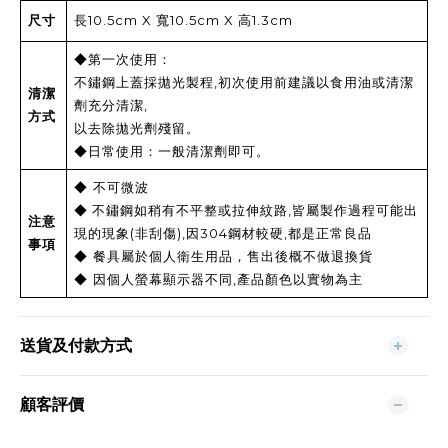
10.5cm X
10.5cm X
1.3cm
尺寸
長
寬
高
◆第一次使用：
,
不鏽鋼上蓋採拋光製程
初次使用前建議以食用油或清潔
清潔
,
劑充分清潔
方式
以去除拋光劑殘留。
◆日常使用：一般清潔劑即可。
◆ 不可微波
,
◆
不鏽鋼如稍有不平整或拉伸紋路
皆屬製作過程可能出
注意
(
),
304
,
現的現象
非刮傷
因
鋼材較硬
都是正常良品
事項
◆ 餐具屬於個人衛生用品，售出後概不做退換貨
,
◆ 因個人螢幕顯示器不同
產品顏色以實物為主
送貨及付款方式
顧客評價