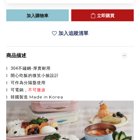
加入購物車
立即購買
加入追蹤清單
商品描述
-
l
304
不鏽鋼
厚實耐用
l
開心吃飯的微笑小臉設計
l
可作為分隔盤使用
l
可電鍋，
不可微波
Made in Korea
l
韓國製造