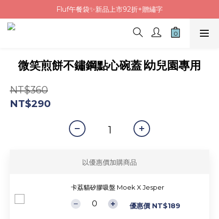
Fluf午餐袋✨新品上市92折+贈繡字
Fluf午餐袋✨新品上市92折+贈繡字
三色碗組上市🍚贈中英文姓名&【水果】雷雕
🦉韓國小眾包包品牌5折
微笑煎餅不鏽鋼點心碗蓋∣幼兒園專用
Fluf午餐袋✨新品上市92折+贈繡字
NT$360
NT$290
以優惠價加購商品
卡荔貓矽膠吸盤 Moek X Jesper
優惠價 NT$189