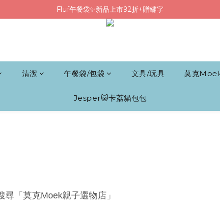
Fluf午餐袋✨新品上市92折+贈繡字
Fluf午餐袋✨新品上市92折+贈繡字
三色碗組上市🍚贈中英文姓名&【水果】雷雕
🦉韓國小眾包包品牌5折
Fluf午餐袋✨新品上市92折+贈繡字
清潔
午餐袋/包袋
文具/玩具
莫克Moe
Jesper🐱卡荔貓包包
並搜尋「莫克Moek親子選物店」