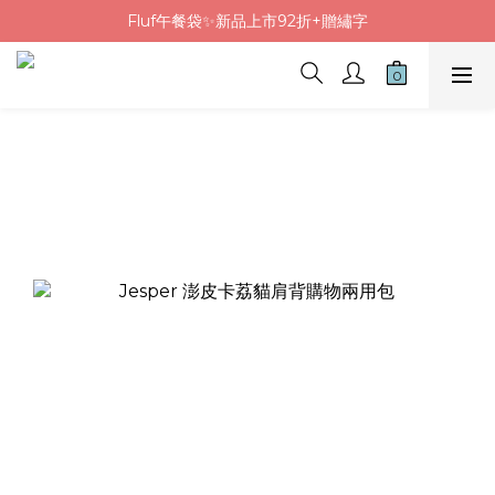
Fluf午餐袋✨新品上市92折+贈繡字
Fluf午餐袋✨新品上市92折+贈繡字
三色碗組上市🍚贈中英文姓名&【水果】雷雕
🦉韓國小眾包包品牌5折
Fluf午餐袋✨新品上市92折+贈繡字