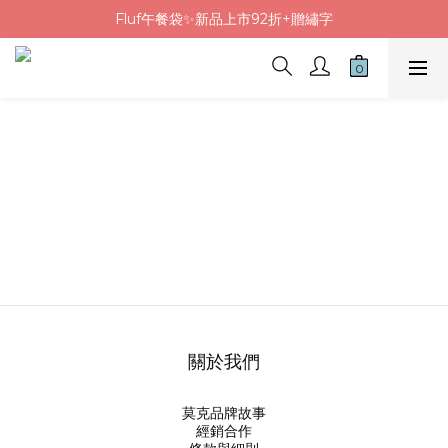
Fluf午餐袋✨新品上市92折+贈繡字
Fluf午餐袋✨新品上市92折+贈繡字
三色碗組上市🍚贈中英文姓名&【水果】雷雕
🦉韓國小眾包包品牌5折
Fluf午餐袋✨新品上市92折+贈繡字
關於我們
莫克品牌故事
經銷合作